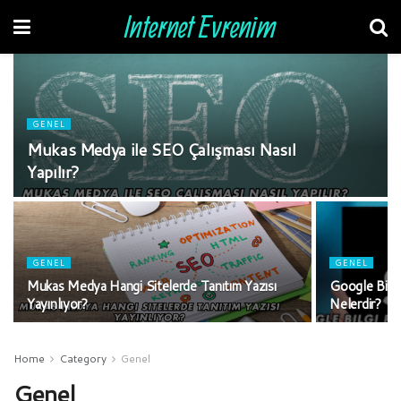
Internet Evrenim
GENEL
Mukas Medya ile SEO Çalışması Nasıl
Yapılır?
GENEL
GENEL
Mukas Medya Hangi Sitelerde Tanıtım Yazısı
Google Bilgi
Yayınlıyor?
Nelerdir?
Home
Category
Genel
Genel