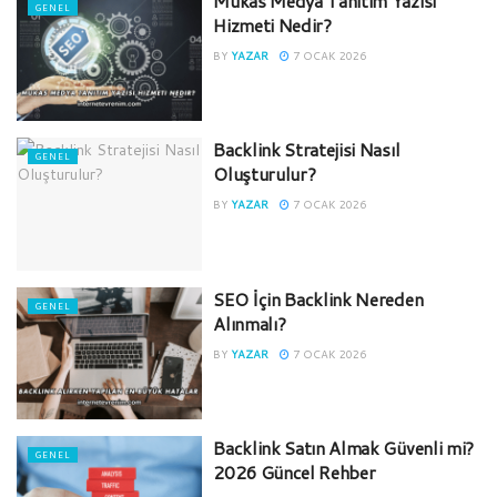
Mukas Medya Tanıtım Yazısı
GENEL
Hizmeti Nedir?
BY
YAZAR
7 OCAK 2026
Backlink Stratejisi Nasıl
GENEL
Oluşturulur?
BY
YAZAR
7 OCAK 2026
SEO İçin Backlink Nereden
GENEL
Alınmalı?
BY
YAZAR
7 OCAK 2026
Backlink Satın Almak Güvenli mi?
GENEL
2026 Güncel Rehber